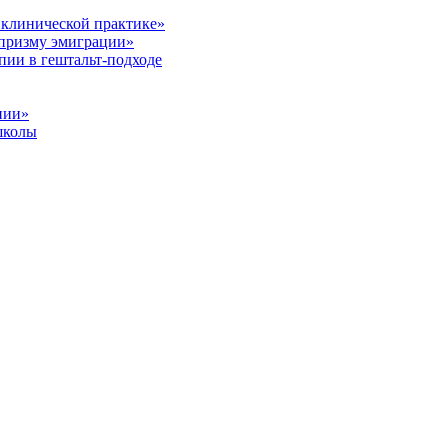
 клинической практике»
 призму эмиграции»
пии в гештальт-подходе
пии»
школы