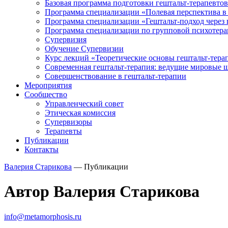
Базовая программа подготовки гештальт-терапевтов
Программа специализации «Полевая перспектива в
Программа специализации «Гештальт-подход через
Программа специализации по групповой психотера
Супервизия
Обучение Супервизии
Курс лекций «Теоретические основы гештальт-тера
Современная гештальт-терапия: ведущие мировые 
Совершенствование в гештальт-терапии
Мероприятия
Сообщество
Управленческий совет
Этическая комиссия
Супервизоры
Терапевты
Публикации
Контакты
Валерия Старикова
— Публикации
Автор Валерия Старикова
info@metamorphosis.ru