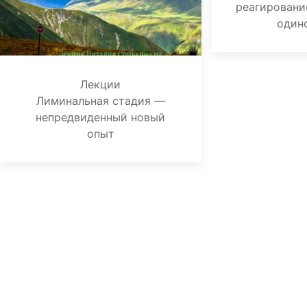
реагировани
один
Лекции
Лиминальная стадия —
непредвиденный новый
опыт
Я согласен с политикой
конфиденциальности