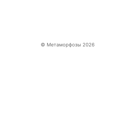
WhatsApp
Telegram
VK
© Метаморфозы 2026