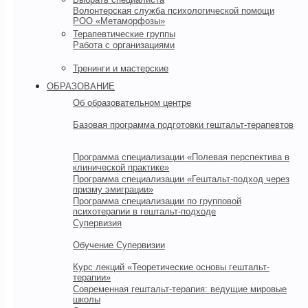
Волонтерская служба психологической помощи
РОО «Метаморфозы»
Терапевтические группы
Работа с организациями
Тренинги и мастерские
ОБРАЗОВАНИЕ
Об образовательном центре
Базовая программа подготовки гештальт-терапевтов
Программа специализации «Полевая перспектива в
клинической практике»
Программа специализации «Гештальт-подход через
призму эмиграции»
Программа специализации по групповой
психотерапии в гештальт-подходе
Супервизия
Обучение Супервизии
Курс лекций «Теоретические основы гештальт-
терапии»
Современная гештальт-терапия: ведущие мировые
школы