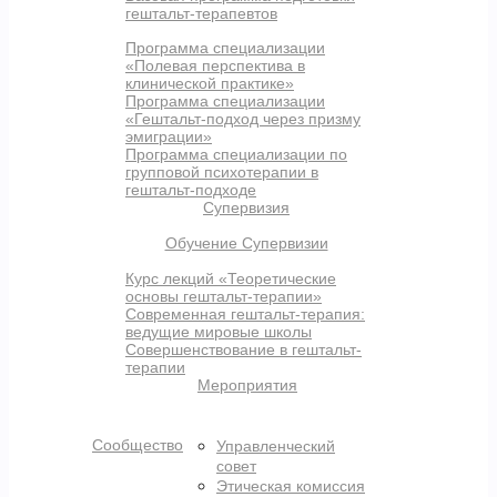
гештальт-терапевтов
Программа специализации
«Полевая перспектива в
клинической практике»
Программа специализации
«Гештальт-подход через призму
эмиграции»
Программа специализации по
групповой психотерапии в
гештальт-подходе
Супервизия
Обучение Супервизии
Курс лекций «Теоретические
основы гештальт-терапии»
Современная гештальт-терапия:
ведущие мировые школы
Совершенствование в гештальт-
терапии
Мероприятия
Сообщество
Управленческий
совет
Этическая комиссия