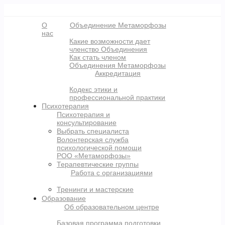
О
Объединение Метаморфозы
нас
Какие возможности дает
членство Объединения
Как стать членом
Объединения Метаморфозы
Аккредитация
Кодекс этики и
профессиональной практики
Психотерапия
Психотерапия и
консультирование
Выбрать специалиста
Волонтерская служба
психологической помощи
РОО «Метаморфозы»
Терапевтические группы
Работа с организациями
Тренинги и мастерские
Образование
Об образовательном центре
Базовая программа подготовки