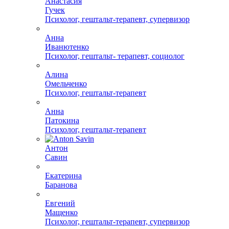
Анастасия
Гучек
Психолог, гештальт-терапевт, супервизор
Анна
Иванютенко
Психолог, гештальт- терапевт, социолог
Алина
Омельченко
Психолог, гештальт-терапевт
Анна
Патокина
Психолог, гештальт-терапевт
Антон
Савин
Екатерина
Баранова
Евгений
Мащенко
Психолог, гештальт-терапевт, супервизор