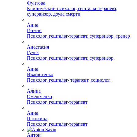
Фунтова
Клинический психолог, гештальт-терапевт,
супервизор, доула смерти
Анна
Гетман
Психолог, гештальт-терапевт, супервизор, тренер
Анастасия
Гучек
Психолог, гештальт-терапевт, супервизор
Анна
Иванютенко
Психолог, гештальт- терапевт, социолог
Алина
Омельченко
Психолог, гештальт-терапевт
Анна
Патокина
Психолог, гештальт-терапевт
Антон