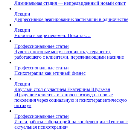
Лиминальная стадия — непредвиденный новый опыт
Лекции
Депрессивное реагирование: застывший в одиночестве
Лекции
Новизна в мире перемен. Пока так…
Профессиональные статьи
Чувства, которые могут возникать у терапевта,
работающего с клиентами, переживающими насилие
Профессиональные статьи
Психотерапия как этичный бизнес
Лекции
Круглый стол с участием Екатерины Шульман
«Грядущие клиенты и запросы: взгляд на новые
поколения через социальную и психотерапевтическую
оптику»
Профессиональные статьи
Итоги работы лабораторий на конференции «Гештальт:
актуальная психотерапия»