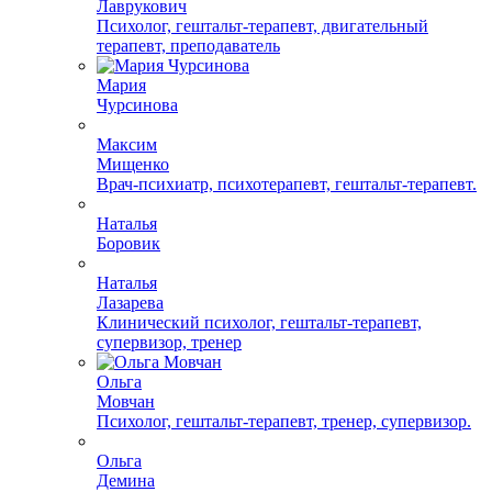
Лаврукович
Психолог, гештальт-терапевт, двигательный
терапевт, преподаватель
Мария
Чурсинова
Максим
Мищенко
Врач-психиатр, психотерапевт, гештальт-терапевт.
Наталья
Боровик
Наталья
Лазарева
Клинический психолог, гештальт-терапевт,
супервизор, тренер
Ольга
Мовчан
Психолог, гештальт-терапевт, тренер, супервизор.
Ольга
Демина