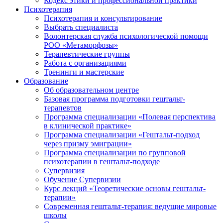
Кодекс этики и профессиональной практики
Психотерапия
Психотерапия и консультирование
Выбрать специалиста
Волонтерская служба психологической помощи
РОО «Метаморфозы»
Терапевтические группы
Работа с организациями
Тренинги и мастерские
Образование
Об образовательном центре
Базовая программа подготовки гештальт-
терапевтов
Программа специализации «Полевая перспектива
в клинической практике»
Программа специализации «Гештальт-подход
через призму эмиграции»
Программа специализации по групповой
психотерапии в гештальт-подходе
Супервизия
Обучение Супервизии
Курс лекций «Теоретические основы гештальт-
терапии»
Современная гештальт-терапия: ведущие мировые
школы