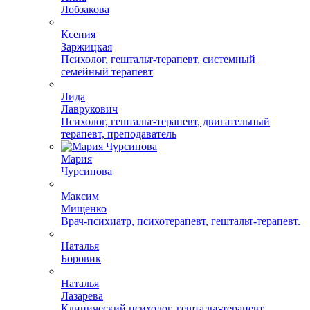
Лобзакова
Ксения
Заржицкая
Психолог, гештальт-терапевт, системный
семейный терапевт
Лида
Лаврукович
Психолог, гештальт-терапевт, двигательный
терапевт, преподаватель
Мария
Чурсинова
Максим
Мищенко
Врач-психиатр, психотерапевт, гештальт-терапевт.
Наталья
Боровик
Наталья
Лазарева
Клинический психолог, гештальт-терапевт,