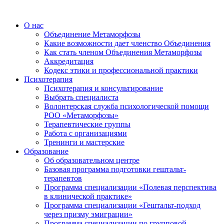
О нас
Объединение Метаморфозы
Какие возможности дает членство Объединения
Как стать членом Объединения Метаморфозы
Аккредитация
Кодекс этики и профессиональной практики
Психотерапия
Психотерапия и консультирование
Выбрать специалиста
Волонтерская служба психологической помощи
РОО «Метаморфозы»
Терапевтические группы
Работа с организациями
Тренинги и мастерские
Образование
Об образовательном центре
Базовая программа подготовки гештальт-
терапевтов
Программа специализации «Полевая перспектива
в клинической практике»
Программа специализации «Гештальт-подход
через призму эмиграции»
Программа специализации по групповой