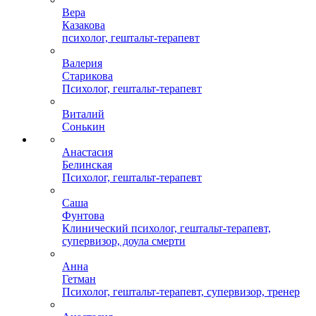
Вера
Казакова
психолог, гештальт-терапевт
Валерия
Старикова
Психолог, гештальт-терапевт
Виталий
Сонькин
Анастасия
Белинская
Психолог, гештальт-терапевт
Саша
Фунтова
Клинический психолог, гештальт-терапевт,
супервизор, доула смерти
Анна
Гетман
Психолог, гештальт-терапевт, супервизор, тренер