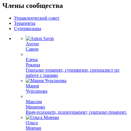
Члены сообщества
Управленческий совет
Терапевты
Супервизоры
Антон
Савин
Елена
Рекина
Гештальт-терапевт, супервизор, специалист по
работе с парами
Мария
Чурсинова
Максим
Мищенко
Врач-психиатр, психотерапевт, гештальт-терапевт.
Ольга
Мовчан