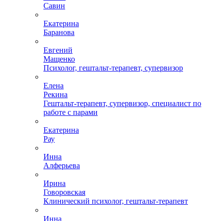
Савин
Екатерина
Баранова
Евгений
Мащенко
Психолог, гештальт-терапевт, супервизор
Елена
Рекина
Гештальт-терапевт, супервизор, специалист по
работе с парами
Екатерина
Рау
Инна
Алферьева
Ирина
Говоровская
Клинический психолог, гештальт-терапевт
Инна