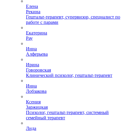
Елена
Рекина
Гештальт-терапевт, супервизор, специалист по
работе с парами
Екатерина
Рау
Инна
Алферьева
Ирина
Говоровская
Клинический психолог, гештальт-терапевт
Инна
Лобзакова
Ксения
Заржицкая
Психолог, гештальт-терапевт, системный
семейный терапевт
Лида