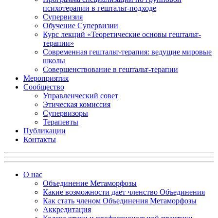
психотерапии в гештальт-подходе
Супервизия
Обучение Супервизии
Курс лекций «Теоретические основы гештальт-
терапии»
Современная гештальт-терапия: ведущие мировые
школы
Совершенствование в гештальт-терапии
Мероприятия
Сообщество
Управленческий совет
Этическая комиссия
Супервизоры
Терапевты
Публикации
Контакты
О нас
Объединение Метаморфозы
Какие возможности дает членство Объединения
Как стать членом Объединения Метаморфозы
Аккредитация