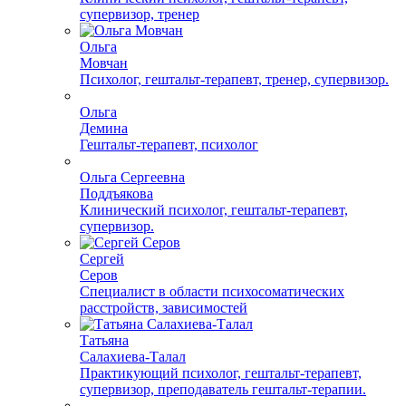
супервизор, тренер
Ольга
Мовчан
Психолог, гештальт-терапевт, тренер, супервизор.
Ольга
Демина
Гештальт-терапевт, психолог
Ольга Сергеевна
Поддъякова
Клинический психолог, гештальт-терапевт,
супервизор.
Сергей
Серов
Специалист в области психосоматических
расстройств, зависимостей
Татьяна
Салахиева-Талал
Практикующий психолог, гештальт-терапевт,
супервизор, преподаватель гештальт-терапии.