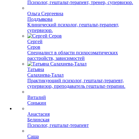
Психолог, гештальт-терапевт, тренер, супервизор.
Ольга Сергеевна
Поддъякова
Клинический психолог, гештальт-терапевт,
супервизор.
Сергей
Серов
Специалист в области психосоматических
расстройств, зависимостей
Татьяна
Салахиева-Талал
Практикующий психолог, гештальт-терапевт,
супервизор, преподаватель гештальт-терапии.
Виталий
Сонькин
Анастасия
Белинская
Психолог, гештальт-терапевт
Саша