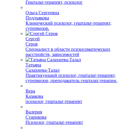
Гештальт-терапевт, психолог
Ольга Сергеевна
Поддъякова
Клинический психолог, гештальт-терапевт,
супервизор.
Сергей
Серов
Специалист в области психосоматических
расстройств, зависимостей
Татьяна
Салахиева-Талал
Практикующий психолог, гештальт-терапевт,
супервизор, преподаватель гештальт-терапии.
Вера
Казакова
психолог, гештальт-терапевт
Валерия
Старикова
Психолог, гештальт-терапевт