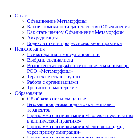
О нас
Объединение Метаморфозы
Какие возможности дает членство Объединения
Как стать членом Объединения Метаморфозы
Аккредитация
Кодекс этики и профессиональной практики
Психотерапия
Психотерапия и консультирование
Выбрать специалиста
Волонтерская служба психологической помощи
РОО «Метаморфозы»
Терапевтические группы
Работа с организациями
Тренинги и мастерские
Образование
Об образовательном центре
Базовая программа подготовки гештальт-
терапевтов
Программа специализации «Полевая перспектива
в клинической практике»
Программа специализации «Гештальт-подход
через призму эмиграции»
Программа специализации по групповой