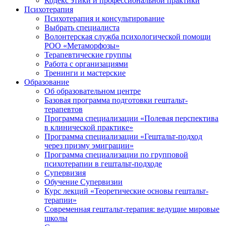
Кодекс этики и профессиональной практики
Психотерапия
Психотерапия и консультирование
Выбрать специалиста
Волонтерская служба психологической помощи
РОО «Метаморфозы»
Терапевтические группы
Работа с организациями
Тренинги и мастерские
Образование
Об образовательном центре
Базовая программа подготовки гештальт-
терапевтов
Программа специализации «Полевая перспектива
в клинической практике»
Программа специализации «Гештальт-подход
через призму эмиграции»
Программа специализации по групповой
психотерапии в гештальт-подходе
Супервизия
Обучение Супервизии
Курс лекций «Теоретические основы гештальт-
терапии»
Современная гештальт-терапия: ведущие мировые
школы