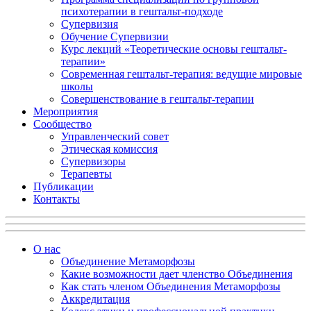
психотерапии в гештальт-подходе
Супервизия
Обучение Супервизии
Курс лекций «Теоретические основы гештальт-
терапии»
Современная гештальт-терапия: ведущие мировые
школы
Совершенствование в гештальт-терапии
Мероприятия
Сообщество
Управленческий совет
Этическая комиссия
Супервизоры
Терапевты
Публикации
Контакты
О нас
Объединение Метаморфозы
Какие возможности дает членство Объединения
Как стать членом Объединения Метаморфозы
Аккредитация