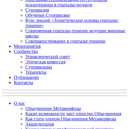
психотерапии в гештальт-подходе
Супервизия
Обучение Супервизии
Курс лекций «Теоретические основы гештальт-
терапии»
Современная гештальт-терапия: ведущие мировые
школы
Совершенствование в гештальт-терапии
Мероприятия
Сообщество
Управленческий совет
Этическая комиссия
Супервизоры
Терапевты
Публикации
Контакты
О нас
Объединение Метаморфозы
Какие возможности дает членство Объединения
Как стать членом Объединения Метаморфозы
Аккредитация