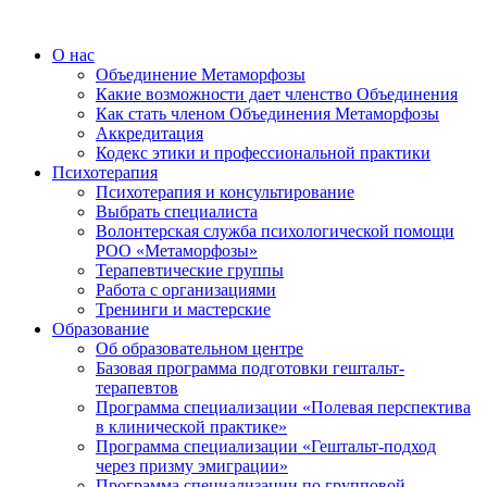
О нас
Объединение Метаморфозы
Какие возможности дает членство Объединения
Как стать членом Объединения Метаморфозы
Аккредитация
Кодекс этики и профессиональной практики
Психотерапия
Психотерапия и консультирование
Выбрать специалиста
Волонтерская служба психологической помощи
РОО «Метаморфозы»
Терапевтические группы
Работа с организациями
Тренинги и мастерские
Образование
Об образовательном центре
Базовая программа подготовки гештальт-
терапевтов
Программа специализации «Полевая перспектива
в клинической практике»
Программа специализации «Гештальт-подход
через призму эмиграции»
Программа специализации по групповой