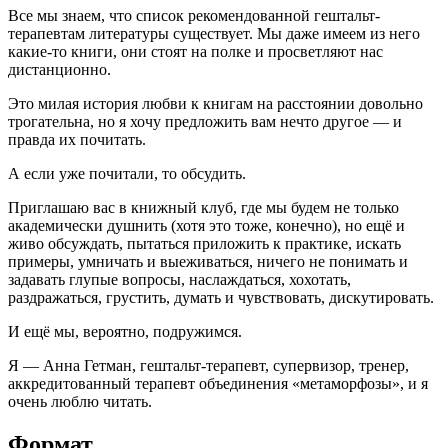
Все мы знаем, что список рекомендованной гештальт-
терапевтам литературы существует. Мы даже имеем из него
какие-то книги, они стоят на полке и просветляют нас
дистанционно.
Это милая история любви к книгам на расстоянии довольно
трогательна, но я хочу предложить вам нечто другое — и
правда их почитать.
А если уже почитали, то обсудить.
Приглашаю вас в книжный клуб, где мы будем не только
академически душнить (хотя это тоже, конечно), но ещё и
живо обсуждать, пытаться приложить к практике, искать
примеры, умничать и выеживаться, ничего не понимать и
задавать глупые вопросы, наслаждаться, хохотать,
раздражаться, грустить, думать и чувствовать, дискутировать.
И ещё мы, вероятно, подружимся.
Я — Анна Гетман, гештальт-терапевт, супервизор, тренер,
аккредитованный терапевт объединения «метаморфозы», и я
очень люблю читать.
Формат