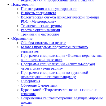
Кодекс этики и профессиональной практики
Психотерапия
Психотерапия и консультирование
Выбрать специалиста
Волонтерская служба психологической помощи
РОО «Метаморфозы»
Терапевтические группы
Работа с организациями
Тренинги и мастерские
Образование
Об образовательном центре
Базовая программа подготовки гештальт-
терапевтов
Программа специализации «Полевая перспектива
в клинической практике»
Программа специализации «Гештальт-подход
через призму эмиграции»
Программа специализации по групповой
психотерапии в гештальт-подходе
Супервизия
Обучение Супервизии
Курс лекций «Теоретические основы гештальт-
терапии»
Современная гештальт-терапия: ведущие мировые
школы