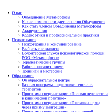
О нас
Объединение Метаморфозы
Какие возможности дает членство Объединения
Как стать членом Объединения Метаморфозы
Аккредитация
Кодекс этики и профессиональной практики
Психотерапия
Психотерапия и консультирование
Выбрать специалиста
Волонтерская служба психологической помощи
РОО «Метаморфозы»
Терапевтические группы
Работа с организациями
Тренинги и мастерские
Образование
Об образовательном центре
Базовая программа подготовки гештальт-
терапевтов
Программа специализации «Полевая перспектива
в клинической практике»
Программа специализации «Гештальт-подход
через призму эмиграции»
Программа специализации по групповой