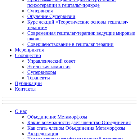
психотерапии в гештальт-подходе
Супервизия
Обучение Супервизии
Курс лекций «Теоретические основы гештальт-
терапии»
Современная гештальт-терапия: ведущие мировые
школы
Совершенствование в гештальт-терапии
Мероприятия
Сообщество
Управленческий совет
Этическая комиссия
Супервизоры
Терапевты
Публикации
Контакты
О нас
Объединение Метаморфозы
Какие возможности дает членство Объединения
Как стать членом Объединения Метаморфозы
Аккредитация