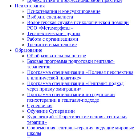
Кодекс этики и профессиональной практики
Психотерапия
Психотерапия и консультирование
Выбрать специалиста
Волонтерская служба психологической помощи
РОО «Метаморфозы»
Терапевтические группы
Работа с организациями
Тренинги и мастерские
Образование
Об образовательном центре
Базовая программа подготовки гештальт-
терапевтов
Программа специализации «Полевая перспектива
в клинической практике»
Программа специализации «Гештальт-подход
через призму эмиграции»
Программа специализации по групповой
психотерапии в гештальт-подходе
Супервизия
Обучение Супервизии
Курс лекций «Теоретические основы гештальт-
терапии»
Современная гештальт-терапия: ведущие мировые
школы