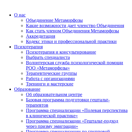
О нас
Объединение Метаморфозы
Какие возможности дает членство Объединения
Как стать членом Объединения Метаморфозы
Аккредитация
Кодекс этики и профессиональной практики
Психотерапия
Психотерапия и консультирование
Выбрать специалиста
Волонтерская служба психологической помощи
РОО «Метаморфозы»
Терапевтические группы
Работа с организациями
Тренинги и мастерские
Образование
Об образовательном центре
Базовая программа подготовки гештальт-
терапевтов
Программа специализации «Полевая перспектива
в клинической практике»
Программа специализации «Гештальт-подход
через призму эмиграции»
Программа специализации по групповой