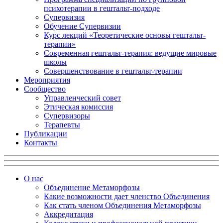
психотерапии в гештальт-подходе
Супервизия
Обучение Супервизии
Курс лекций «Теоретические основы гештальт-
терапии»
Современная гештальт-терапия: ведущие мировые
школы
Совершенствование в гештальт-терапии
Мероприятия
Сообщество
Управленческий совет
Этическая комиссия
Супервизоры
Терапевты
Публикации
Контакты
О нас
Объединение Метаморфозы
Какие возможности дает членство Объединения
Как стать членом Объединения Метаморфозы
Аккредитация