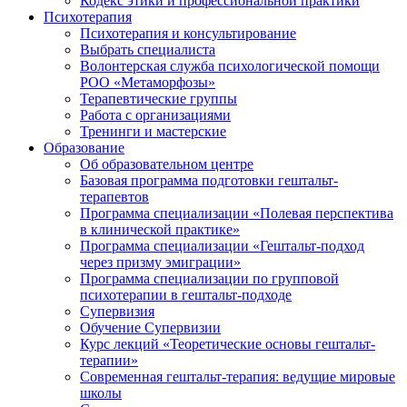
Кодекс этики и профессиональной практики
Психотерапия
Психотерапия и консультирование
Выбрать специалиста
Волонтерская служба психологической помощи
РОО «Метаморфозы»
Терапевтические группы
Работа с организациями
Тренинги и мастерские
Образование
Об образовательном центре
Базовая программа подготовки гештальт-
терапевтов
Программа специализации «Полевая перспектива
в клинической практике»
Программа специализации «Гештальт-подход
через призму эмиграции»
Программа специализации по групповой
психотерапии в гештальт-подходе
Супервизия
Обучение Супервизии
Курс лекций «Теоретические основы гештальт-
терапии»
Современная гештальт-терапия: ведущие мировые
школы