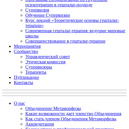
психотерапии в гештальт-подходе
Супервизия
Обучение Супервизии
Курс лекций «Теоретические основы гештальт-
терапии»
Современная гештальт-терапия: ведущие мировые
школы
Совершенствование в гештальт-терапии
Мероприятия
Сообщество
Управленческий совет
Этическая комиссия
Супервизоры
Терапевты
Публикации
Контакты
О нас
Объединение Метаморфозы
Какие возможности дает членство Объединения
Как стать членом Объединения Метаморфозы
Аккредитация