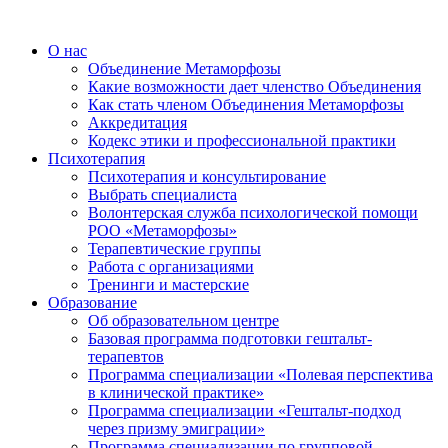
О нас
Объединение Метаморфозы
Какие возможности дает членство Объединения
Как стать членом Объединения Метаморфозы
Аккредитация
Кодекс этики и профессиональной практики
Психотерапия
Психотерапия и консультирование
Выбрать специалиста
Волонтерская служба психологической помощи
РОО «Метаморфозы»
Терапевтические группы
Работа с организациями
Тренинги и мастерские
Образование
Об образовательном центре
Базовая программа подготовки гештальт-
терапевтов
Программа специализации «Полевая перспектива
в клинической практике»
Программа специализации «Гештальт-подход
через призму эмиграции»
Программа специализации по групповой