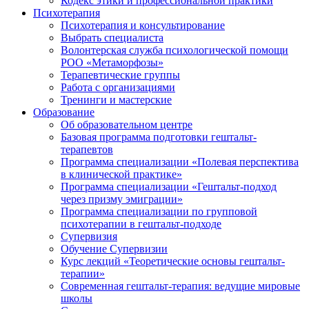
Кодекс этики и профессиональной практики
Психотерапия
Психотерапия и консультирование
Выбрать специалиста
Волонтерская служба психологической помощи
РОО «Метаморфозы»
Терапевтические группы
Работа с организациями
Тренинги и мастерские
Образование
Об образовательном центре
Базовая программа подготовки гештальт-
терапевтов
Программа специализации «Полевая перспектива
в клинической практике»
Программа специализации «Гештальт-подход
через призму эмиграции»
Программа специализации по групповой
психотерапии в гештальт-подходе
Супервизия
Обучение Супервизии
Курс лекций «Теоретические основы гештальт-
терапии»
Современная гештальт-терапия: ведущие мировые
школы