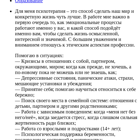
Образование
Для меня психотерапия – это способ сделать наш мир и
конкретную жизнь чуть лучше. В работе мне важно в
первую очередь то, как эмоциональные процессы
работают именно у вас, и какой способ подойдёт
именно вам, чтобы сделать жизнь осмысленной,
интересной и значимой. С большим уважением и
вниманием отношусь к этическим аспектам профессии.
Помогаю в ситуациях:
— Кризисы в отношениях с собой, партнером,
окружающими, миром; когда как прежде, не хочешь, а
по-новому пока не можешь или не знаешь, как;
— Депрессивные состояния, панические атаки, страхи,
мешающие установки и убеждения;
— Принятие себя; помогаю научиться относиться к себе
бережно;
— Поиск своего места в семейной системе: отношения с
детьми, партнером и другими родственниками;
— Работа с зависимым поведением: когда «меня нет без
него/неё», когда заедается стресс, когда слишком сильная
жертвенность ради близких;
— Работа со взрослыми и подростками (14+ лет);
— Психологическая поддержка беременности,
послеродовых состояний и материнства;