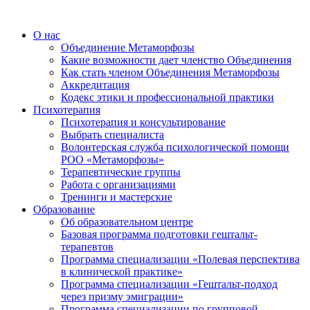
О нас
Объединение Метаморфозы
Какие возможности дает членство Объединения
Как стать членом Объединения Метаморфозы
Аккредитация
Кодекс этики и профессиональной практики
Психотерапия
Психотерапия и консультирование
Выбрать специалиста
Волонтерская служба психологической помощи
РОО «Метаморфозы»
Терапевтические группы
Работа с организациями
Тренинги и мастерские
Образование
Об образовательном центре
Базовая программа подготовки гештальт-
терапевтов
Программа специализации «Полевая перспектива
в клинической практике»
Программа специализации «Гештальт-подход
через призму эмиграции»
Программа специализации по групповой