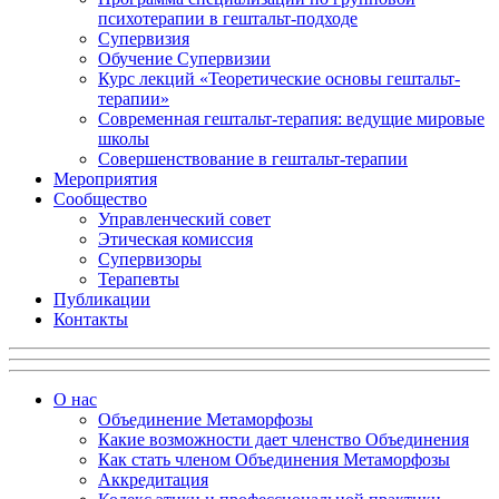
психотерапии в гештальт-подходе
Супервизия
Обучение Супервизии
Курс лекций «Теоретические основы гештальт-
терапии»
Современная гештальт-терапия: ведущие мировые
школы
Совершенствование в гештальт-терапии
Мероприятия
Сообщество
Управленческий совет
Этическая комиссия
Супервизоры
Терапевты
Публикации
Контакты
О нас
Объединение Метаморфозы
Какие возможности дает членство Объединения
Как стать членом Объединения Метаморфозы
Аккредитация