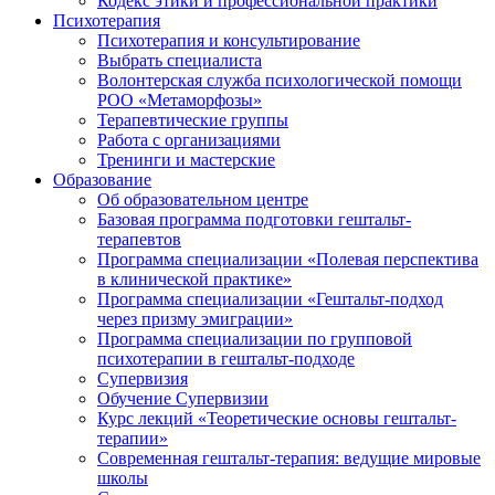
Кодекс этики и профессиональной практики
Психотерапия
Психотерапия и консультирование
Выбрать специалиста
Волонтерская служба психологической помощи
РОО «Метаморфозы»
Терапевтические группы
Работа с организациями
Тренинги и мастерские
Образование
Об образовательном центре
Базовая программа подготовки гештальт-
терапевтов
Программа специализации «Полевая перспектива
в клинической практике»
Программа специализации «Гештальт-подход
через призму эмиграции»
Программа специализации по групповой
психотерапии в гештальт-подходе
Супервизия
Обучение Супервизии
Курс лекций «Теоретические основы гештальт-
терапии»
Современная гештальт-терапия: ведущие мировые
школы