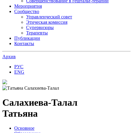
Совершенствование в гештальт-терапии
Мероприятия
Сообщество
Управленческий совет
Этическая комиссия
Супервизоры
Терапевты
Публикации
Контакты
Архив
РУС
ENG
Салахиева-Талал
Татьяна
Основное