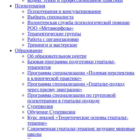
Кодекс этики и профессиональной практики
Психотерапия
Психотерапия и консультирование
Выбрать специалиста
Волонтерская служба психологической помощи
РОО «Метаморфозы»
Терапевтические группы
Работа с организациями
Тренинги и мастерские
Образование
Об образовательном центре
Базовая программа подготовки гештальт-
терапевтов
Программа специализации «Полевая перспектива
в клинической практике»
Программа специализации «Гештальт-подход
через призму эмиграции»
Программа специализации по групповой
психотерапии в гештальт-подходе
Супервизия
Обучение Супервизии
Курс лекций «Теоретические основы гештальт-
терапии»
Современная гештальт-терапия: ведущие мировые
школы