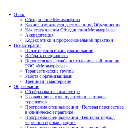
О нас
Объединение Метаморфозы
Какие возможности дает членство Объединения
Как стать членом Объединения Метаморфозы
Аккредитация
Кодекс этики и профессиональной практики
Психотерапия
Психотерапия и консультирование
Выбрать специалиста
Волонтерская служба психологической помощи
РОО «Метаморфозы»
Терапевтические группы
Работа с организациями
Тренинги и мастерские
Образование
Об образовательном центре
Базовая программа подготовки гештальт-
терапевтов
Программа специализации «Полевая перспектива
в клинической практике»
Программа специализации «Гештальт-подход
через призму эмиграции»
Программа специализации по групповой