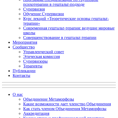
психотерапии в гештальт-подходе
Супервизия
Обучение Супервизии
Курс лекций «Теоретические основы гештальт-
терапии»
Современная гештальт-терапия: ведущие мировые
школы
Совершенствование в гештальт-терапии
Мероприятия
Сообщество
Управленческий совет
Этическая комиссия
Супервизоры
Терапевты
Публикации
Контакты
О нас
Объединение Метаморфозы
Какие возможности дает членство Объединения
Как стать членом Объединения Метаморфозы
Аккредитация